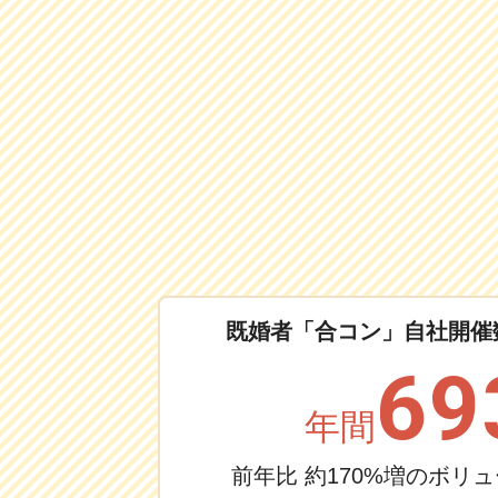
既婚者「合コン」自社開催数
69
年間
前年比 約170%増のボリ