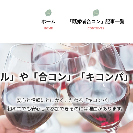
ホーム
「既婚者合コン」記事一覧
HOME
CONTENTS
クル」や「合コン」
「キコンパ」
安心と信頼にとにかくこだわる「キコンパ」。
初めてでも安心して参加できるのには理由があります。