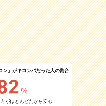
コン」が
キコンパだった人の割合
82
%
る方がほとんどだから安心！