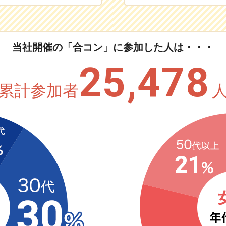
当社開催の「合コン」に
参加した人は・・・
25,478
累計参加者