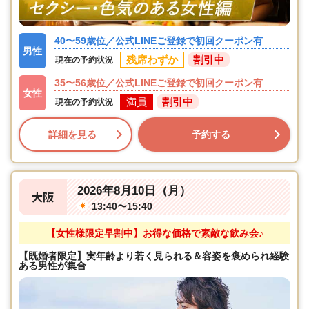
40〜59歳位／公式LINEご登録で初回クーポン有
男性
残席わずか
割引中
現在の予約状況
35〜56歳位／公式LINEご登録で初回クーポン有
女性
満員
割引中
現在の予約状況
詳細を見る
予約する
2026年8月10日（月）
大阪
13:40〜15:40
【女性様限定早割中】お得な価格で素敵な飲み会♪
【既婚者限定】実年齢より若く見られる＆容姿を褒められ経験
ある男性が集合