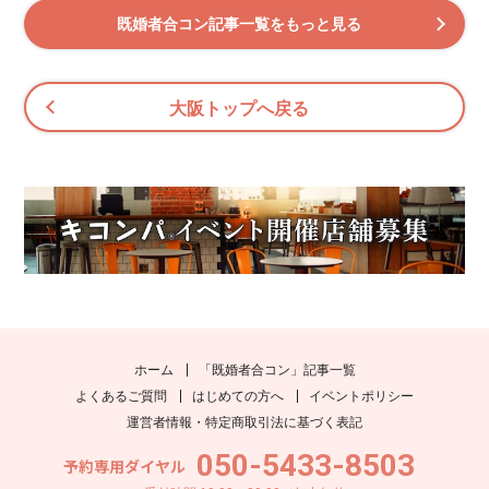
既婚者合コン記事一覧をもっと見る
大阪トップへ戻る
ホーム
「既婚者合コン」記事一覧
よくあるご質問
はじめての方へ
イベントポリシー
運営者情報・特定商取引法に基づく表記
050-5433-8503
予約専用ダイヤル