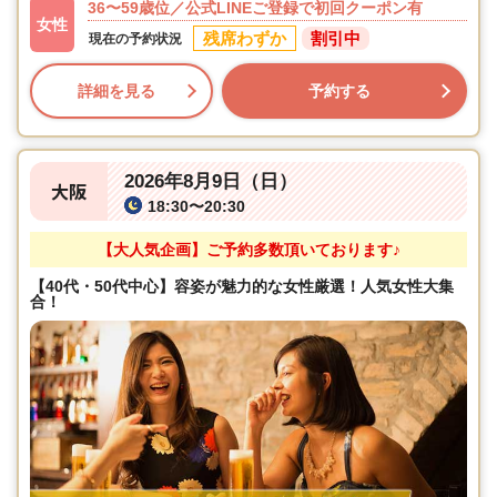
36〜59歳位／公式LINEご登録で初回クーポン有
女性
残席わずか
割引中
現在の予約状況
詳細を見る
予約する
2026年8月9日（日）
大阪
18:30〜20:30
【大人気企画】ご予約多数頂いております♪
【40代・50代中心】容姿が魅力的な女性厳選！人気女性大集
合！