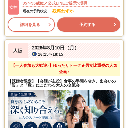
35〜55歳位／公式LINEご提示で割引
女性
残席わずか
現在の予約状況
詳細を見る
予約する
2026年8月10日（月）
大阪
16:15〜18:15
【一人参加も大歓迎♪】ゆったりトーク★男女比重視の人気
企画♪
【既婚者限定】【会話が主役】食事の手間を省き、出会いの
「質」と「数」にこだわる大人の交流会