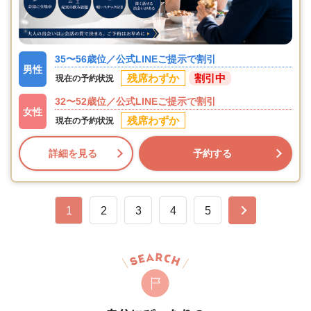
35〜56歳位／公式LINEご提示で割引
男性
残席わずか
割引中
現在の予約状況
32〜52歳位／公式LINEご提示で割引
女性
残席わずか
現在の予約状況
詳細を見る
予約する
1
2
3
4
5