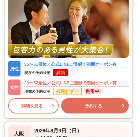
35〜51歳位／公式LINEご登録で初回クーポン有
男性
満員
現在の予約状況
33〜52歳位／公式LINEご登録で初回クーポン有
女性
残席わずか
割引中
現在の予約状況
詳細を見る
予約する
2026年8月9日（日）
大阪