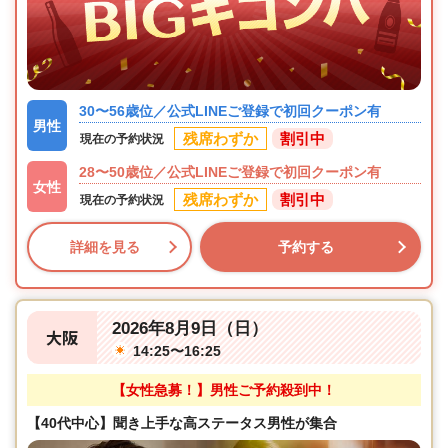
30〜56歳位／公式LINEご登録で初回クーポン有
男性
残席わずか
割引中
現在の予約状況
28〜50歳位／公式LINEご登録で初回クーポン有
女性
残席わずか
割引中
現在の予約状況
詳細を見る
予約する
2026年8月9日（日）
大阪
14:25〜16:25
【女性急募！】男性ご予約殺到中！
【40代中心】聞き上手な高ステータス男性が集合