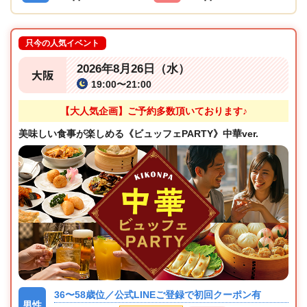
只今の人気イベント
2026年8月26日（水）
大阪
19:00〜21:00
【大人気企画】ご予約多数頂いております♪
美味しい食事が楽しめる《ビュッフェPARTY》中華ver.
36〜58歳位／公式LINEご登録で初回クーポン有
男性