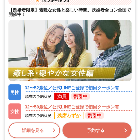
14:30〜16:30
【既婚者限定】素敵な女性と楽しい時間。既婚者合コン全国で
開催中！
32〜52歳位／公式LINEご登録で初回クーポン有
男性
満員
割引中
現在の予約状況
32〜50歳位／公式LINEご登録で初回クーポン有
女性
残席わずか
割引中
現在の予約状況
詳細を見る
予約する