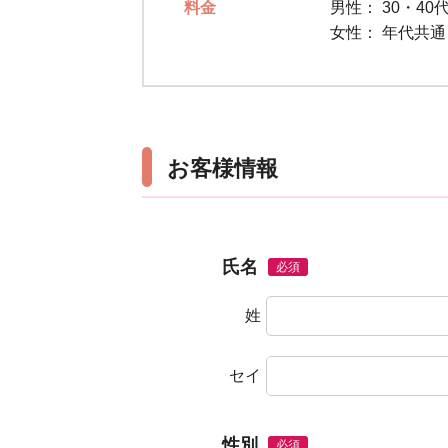
料金
男性：
30・40代
女性：
年代共
お客様情報
氏名
必須
姓
セイ
性別
必須