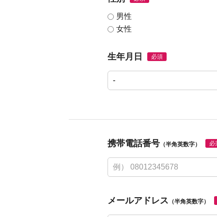
男性
女性
生年月日
必須
携帯電話番号
必
（半角英数字）
メールアドレス
（半角英数字）