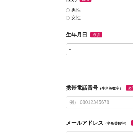
男性
女性
生年月日
必須
携帯電話番号
必
（半角英数字）
メールアドレス
（半角英数字）