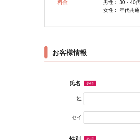
料金
男性：
30・40代
女性：
年代共通 
お客様情報
氏名
必須
姓
セイ
性別
必須