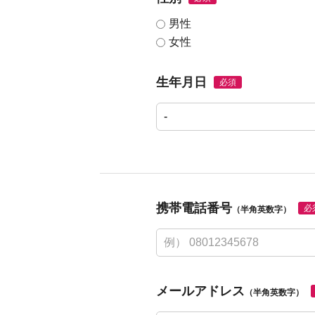
男性
女性
生年月日
必須
携帯電話番号
必
（半角英数字）
メールアドレス
（半角英数字）