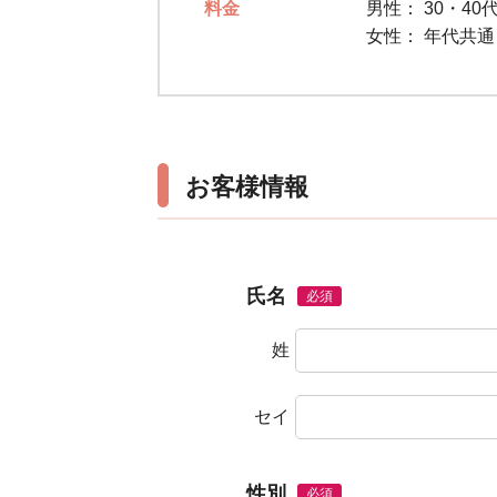
料金
男性：
30・40代
女性：
年代共
お客様情報
氏名
必須
姓
セイ
性別
必須