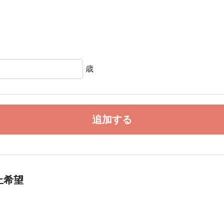
歳
追加する
止希望