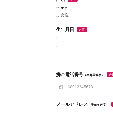
男性
女性
生年月日
必須
携帯電話番号
必
（半角英数字）
メールアドレス
（半角英数字）