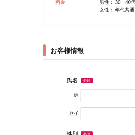
料金
男性：
30・40
女性：
年代共通 
お客様情報
氏名
必須
姓
セイ
性別
必須