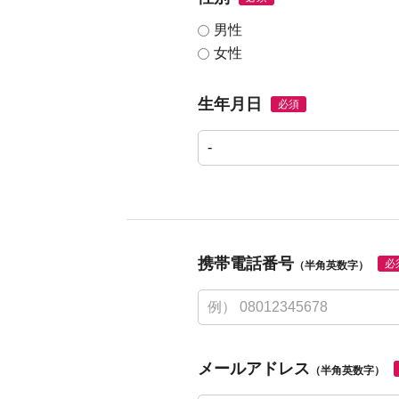
男性
女性
生年月日
必須
携帯電話番号
必
（半角英数字）
メールアドレス
（半角英数字）