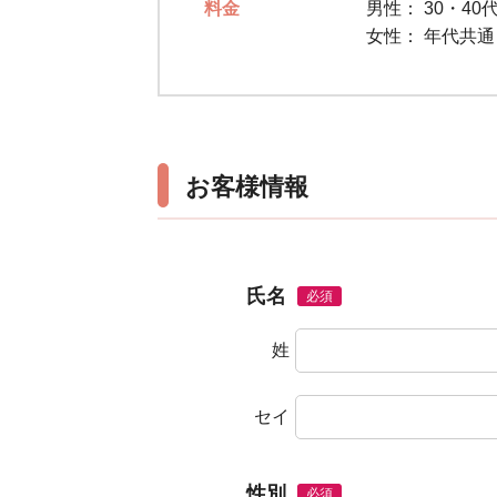
料金
男性：
30・40代
女性：
年代共
お客様情報
氏名
必須
姓
セイ
性別
必須