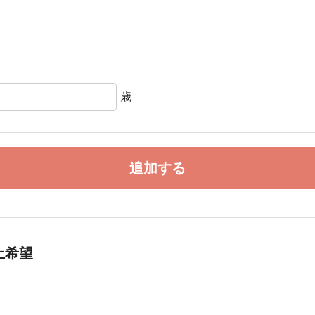
歳
追加する
止希望