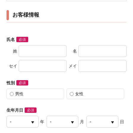
お客様情報
氏名
必須
姓
名
セイ
メイ
性別
必須
男性
女性
生年月日
必須
年
月
日