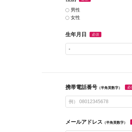
男性
女性
生年月日
必須
携帯電話番号
必
（半角英数字）
メールアドレス
（半角英数字）