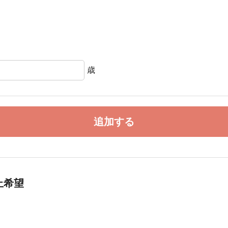
歳
追加する
止希望