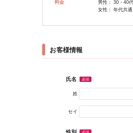
料金
男性：
30・40
女性：
年代共通 
お客様情報
氏名
必須
姓
セイ
性別
必須