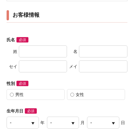
お客様情報
氏名
必須
姓
名
セイ
メイ
性別
必須
男性
女性
生年月日
必須
年
月
日