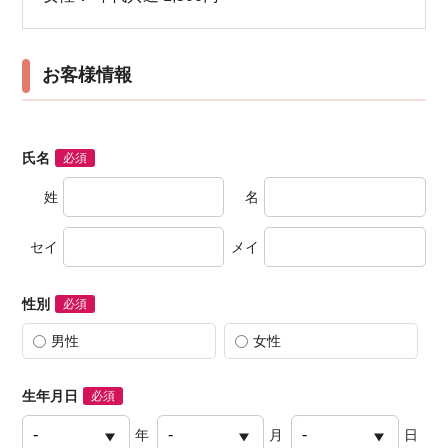
お客様情報
氏名
必須
姓
名
セイ
メイ
性別
必須
男性
女性
生年月日
必須
年
月
日