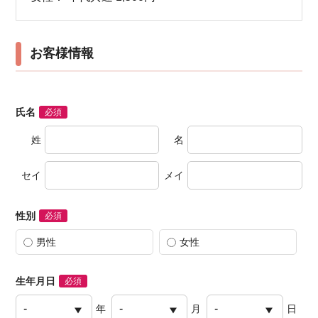
お客様情報
氏名
必須
姓
名
セイ
メイ
性別
必須
男性
女性
生年月日
必須
年
月
日