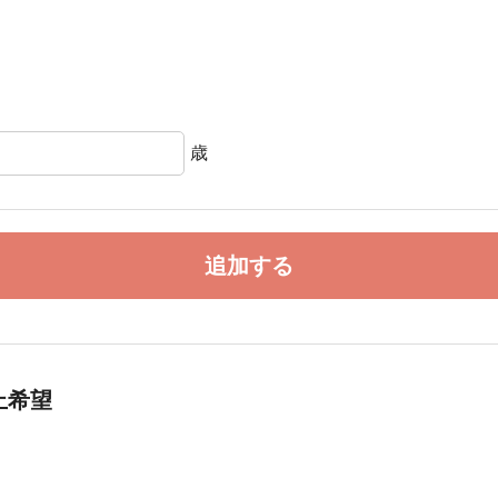
歳
追加する
止希望