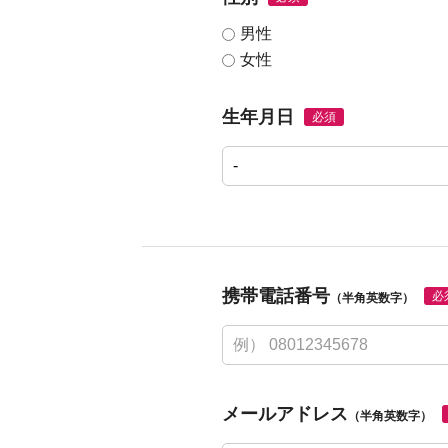
男性
女性
生年月日
必須
携帯電話番号
必
（半角英数字）
メールアドレス
（半角英数字）