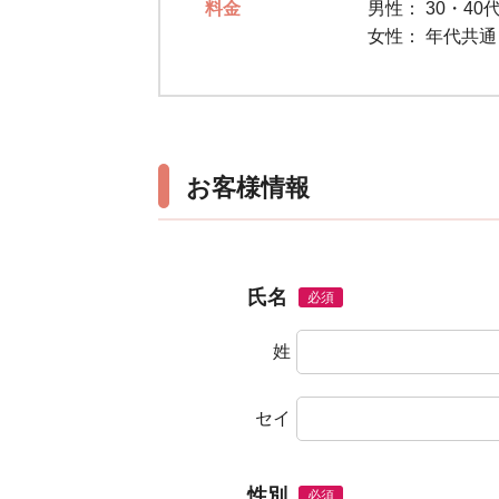
料金
男性：
30・40代
女性：
年代共通 
お客様情報
氏名
必須
姓
セイ
性別
必須