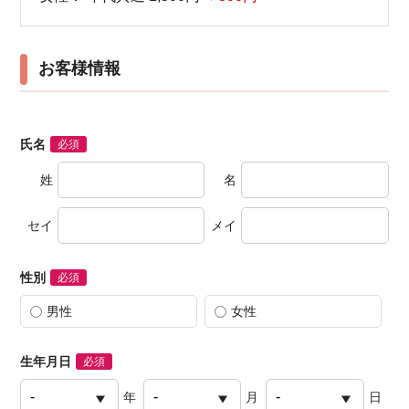
お客様情報
氏名
必須
姓
名
セイ
メイ
性別
必須
男性
女性
生年月日
必須
年
月
日