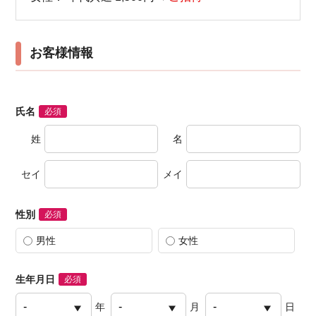
お客様情報
氏名
必須
姓
名
セイ
メイ
性別
必須
男性
女性
生年月日
必須
年
月
日