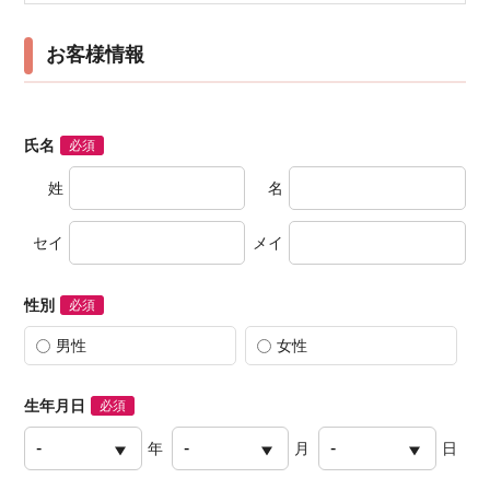
お客様情報
氏名
必須
姓
名
セイ
メイ
性別
必須
男性
女性
生年月日
必須
年
月
日