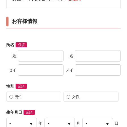
お客様情報
氏名
必須
姓
名
セイ
メイ
性別
必須
男性
女性
生年月日
必須
年
月
日