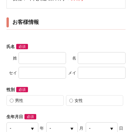
お客様情報
氏名
必須
姓
名
セイ
メイ
性別
必須
男性
女性
生年月日
必須
年
月
日