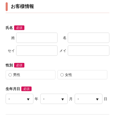
お客様情報
氏名
必須
姓
名
セイ
メイ
性別
必須
男性
女性
生年月日
必須
年
月
日