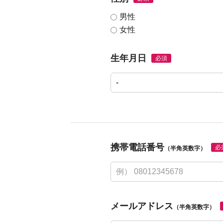
男性
女性
生年月日
必須
携帯電話番号
必
（半角英数字）
メールアドレス
（半角英数字）