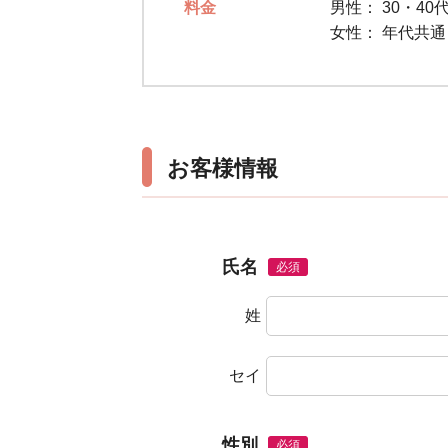
料金
男性：
30・40代
女性：
年代共
お客様情報
氏名
必須
姓
セイ
性別
必須