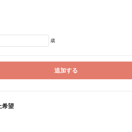
歳
追加する
止希望