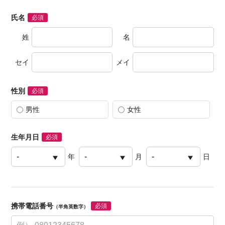
氏名
必須
姓
名
セイ
メイ
性別
必須
男性
女性
生年月日
必須
年
月
日
携帯電話番号
必須
（半角英数字）