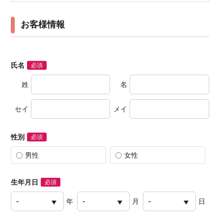
お客様情報
氏名
必須
姓
名
セイ
メイ
性別
必須
男性
女性
生年月日
必須
年
月
日