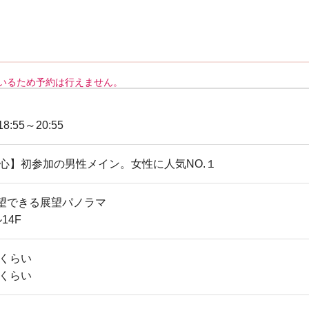
いるため予約は行えません。
18:55～20:55
中心】初参加の男性メイン。女性に人気NO.１
望できる展望パノラマ
14F
歳くらい
歳くらい