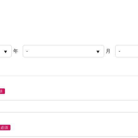
年
月
須
必須