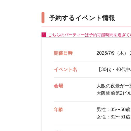
予約するイベント情報
こちらのパーティーは予約可能時間を過ぎて
開催日時
2026/7/9（木） 
イベント名
【30代・40代
会場
大阪の夜景が一
大阪駅前第2ビル
年齢
男性：35〜50
女性：32〜51