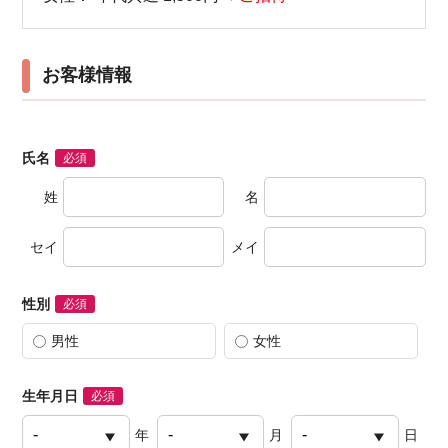
お客様情報
氏名
必須
姓
名
セイ
メイ
性別
必須
男性
女性
生年月日
必須
年
月
日