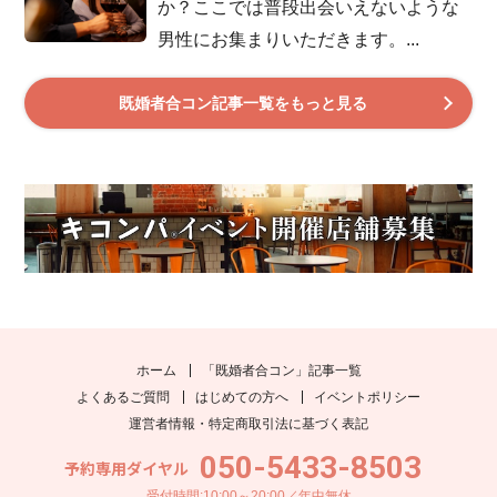
か？ここでは普段出会いえないような
男性にお集まりいただきます。...
既婚者合コン記事一覧をもっと見る
ホーム
「既婚者合コン」記事一覧
よくあるご質問
はじめての方へ
イベントポリシー
運営者情報・特定商取引法に基づく表記
050-5433-8503
予約専用ダイヤル
受付時間:10:00～20:00／年中無休