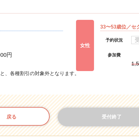
33〜53歳位／
予約状況
女性
000円
参加費
円
1,
すと、各種割引の対象外となります。
戻る
受付終了