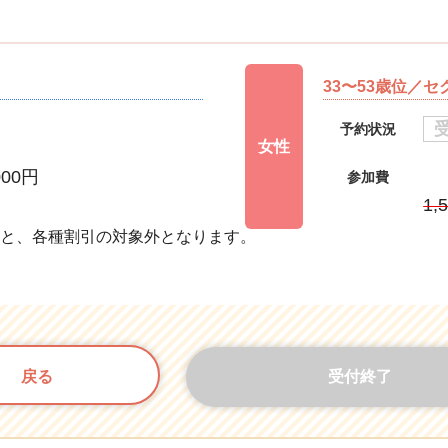
33〜53歳位／
予約状況
女性
000円
参加費
円
1,
すと、各種割引の対象外となります。
戻る
受付終了