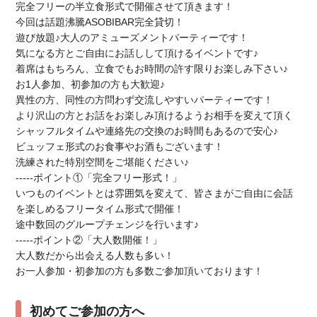
完全フリーの半立食形式で開催させて頂きます！
今回は話題沸騰ASOBIBAR完全貸切！
遊び放題♪大人のアミューズメントパーティーです！
気になる方とご自由にお話しして頂けるイベントです♪
着席はもちろん、立食でもお時間の許す限りお楽しみ下さい♪
お1人参加、初参加の方も大歓迎♪
異性の方、同性の方問わず交流しやすいパーティーです！
より沢山の方とお話をお楽しみ頂けるようお相手を変えて頂く
シャッフルタイムや連絡先の交換のお時間もあるので安心♪
ビュッフェ形式のお食事やお酒もございます！
洗練された特別空間をご堪能ください♪
-----ポイント①「完全フリー形式！」
いつものイベントとは雰囲気を変えて、皆さまがご自由に会話
を楽しめるフリータイム形式で開催！
途中数回のグループチェンジを行います♪
-----ポイント②「大人数開催！」
大人数だから出会える人数も多い！
お一人参加・初参加の方も多数ご参加頂いております！
初めてご参加の方へ