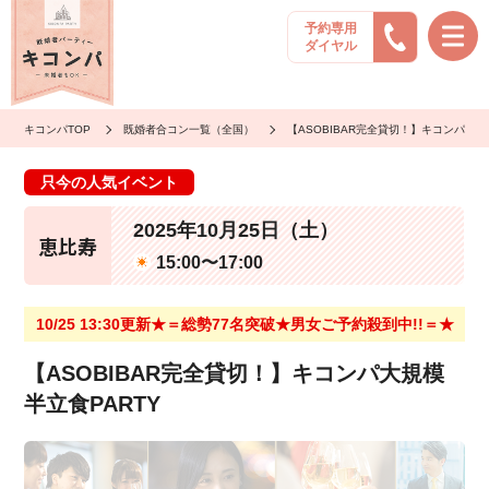
予約専用
ダイヤル
キコンパTOP
既婚者合コン一覧（全国）
【ASOBIBAR完全貸切！】キコンパ大規
只今の人気イベント
2025年10月25日（土）
恵比寿
15:00〜17:00
10/25 13:30更新★＝総勢77名突破★男女ご予約殺到中!!＝★
【ASOBIBAR完全貸切！】キコンパ大規模
半立食PARTY