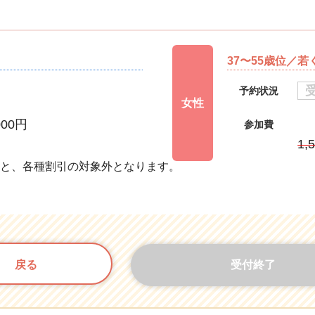
37〜55歳位／
予約状況
女性
000円
参加費
円
1,
すと、各種割引の対象外となります。
戻る
受付終了