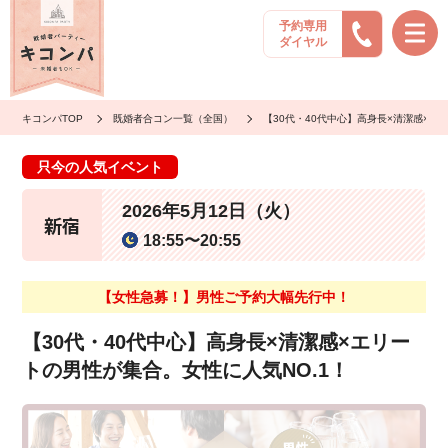
予約専用
ダイヤル
キコンパTOP
既婚者合コン一覧（全国）
【30代・40代中心】高身長×清潔感×エ
只今の人気イベント
2026年5月12日（火）
新宿
18:55〜20:55
【女性急募！】男性ご予約大幅先行中！
【30代・40代中心】高身長×清潔感×エリー
トの男性が集合。女性に人気NO.1！