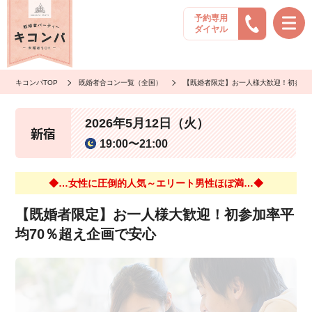
予約専用
ダイヤル
キコンパTOP
既婚者合コン一覧（全国）
【既婚者限定】お一人様大歓迎！初参加
2026年5月12日（火）
新宿
19:00〜21:00
◆…女性に圧倒的人気～エリート男性ほぼ満…◆
【既婚者限定】お一人様大歓迎！初参加率平
均70％超え企画で安心