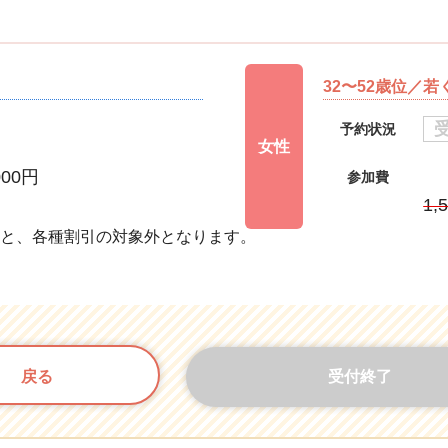
32〜52歳位／
予約状況
女性
000円
参加費
円
1,
すと、各種割引の対象外となります。
戻る
受付終了