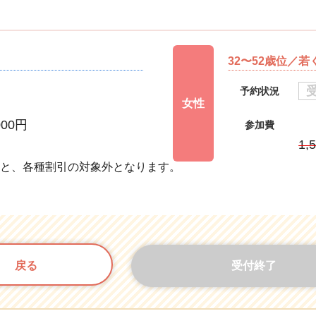
32〜52歳位／
予約状況
女性
000円
参加費
円
1,
すと、各種割引の対象外となります。
戻る
受付終了