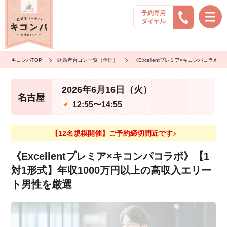
予約専用
ダイヤル
キコンパTOP
既婚者合コン一覧（全国）
《Excellentプレミア×キコンパコラ
2026年6月16日（火）
名古屋
12:55〜14:55
【12名規模開催】ご予約締切間近です♪
《Excellentプレミア×キコンパコラボ》【1
対1形式】年収1000万円以上の高収入エリー
ト男性を厳選