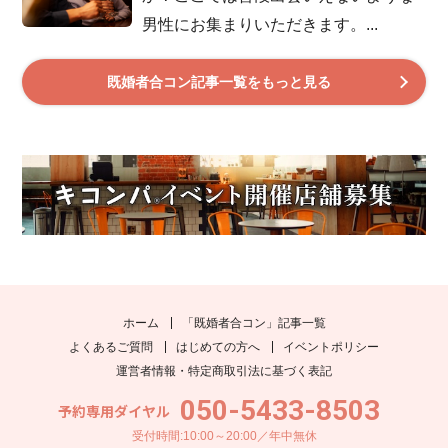
男性にお集まりいただきます。...
既婚者合コン記事一覧をもっと見る
ホーム
「既婚者合コン」記事一覧
よくあるご質問
はじめての方へ
イベントポリシー
運営者情報・特定商取引法に基づく表記
050-5433-8503
予約専用ダイヤル
受付時間:10:00～20:00／年中無休