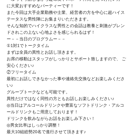
に大変おすすめなパーティーです！
また今回は大手企業勤務や士業、経営者の方を中心に超ハイス
テータスな男性陣にお集まりいただきます。
そんな知的でハイクラスな男性との会話は教養と刺激がブレン
ドされこの上ない心地よさを感じられるはず！
ー－－当日のプログラムー－－
①1対1でトークタイム
まずは全員の異性とお話し頂きます。
お席の移動はスタッフがしっかりとサポート致しますので、 ご
安心ください♪
②フリータイム
最初にお話しできなかった事や連絡先交換などお楽しみくださ
い♪
グループトークなども可能です。
異性だけではなく同性の方ともお話しお楽しみください♪
◎当日はアルコールドリンクや豊富なソフトドリンク・アルコ
ールドリンクもご用意しております！
ドリンクを飲みながらお話をお楽しみ下さい！
◎男女比率はしっかり調整！
最大10組総勢20名で進行させて頂きます♪