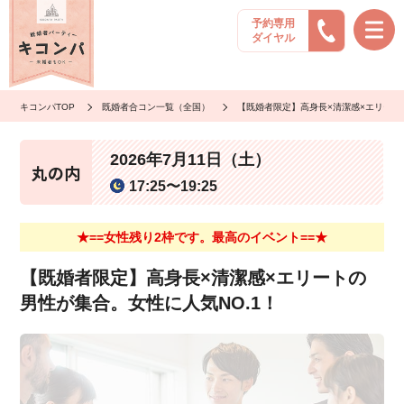
予約専用
ダイヤル
キコンパTOP
既婚者合コン一覧（全国）
【既婚者限定】高身長×清潔感×エリート
2026年7月11日（土）
丸の内
17:25〜19:25
★==女性残り2枠です。最高のイベント==★
【既婚者限定】高身長×清潔感×エリートの
男性が集合。女性に人気NO.1！