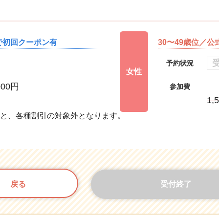
録で初回クーポン有
30〜49歳位／公
予約状況
女性
000円
参加費
円
1,
すと、各種割引の対象外となります。
戻る
受付終了