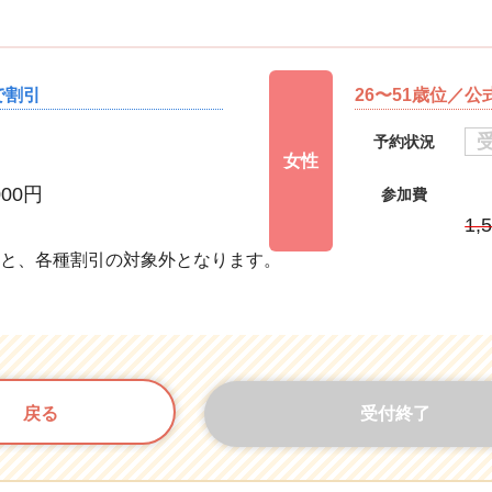
で割引
26〜51歳位／公
予約状況
女性
000円
参加費
円
1,
すと、各種割引の対象外となります。
戻る
受付終了