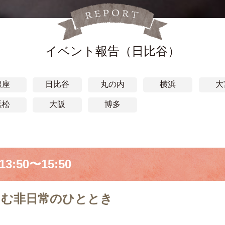
イベント報告（日比谷）
銀座
日比谷
丸の内
横浜
大
浜松
大阪
博多
3:50〜15:50
しむ非日常のひととき