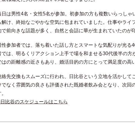
当日は男性4名・女性5名が参加。初参加の方も複数いらっしゃ
ち解け、終始なごやかな空気に包まれていました。仕事やライ
的で前向きな話題が多く、自然と会話に華が生まれていたのが
男性参加者では、落ち着いた話し方とスマートな気配りが光る4
者では、明るくリアクション上手で場を和ませる30代後半の方
ではの距離感の近さもあり、婚活目的の方にとって満足度の高
連絡先交換もスムーズに行われ、日比谷という立地を活かして
けでなく雰囲気の良さも評価された既婚者飲み会となり、次回
す。
▶日比谷のスケジュールはこちら