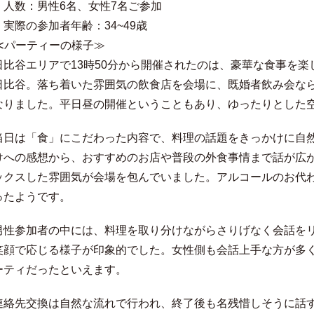
・人数：男性6名、女性7名ご参加
・実際の参加者年齢：34~49歳
≪パーティーの様子≫
日比谷エリアで13時50分から開催されたのは、豪華な食事を楽
日比谷。落ち着いた雰囲気の飲食店を会場に、既婚者飲み会な
なりました。平日昼の開催ということもあり、ゆったりとした
当日は「食」にこだわった内容で、料理の話題をきっかけに自
けへの感想から、おすすめのお店や普段の外食事情まで話が広
ックスした雰囲気が会場を包んでいました。アルコールのお代
ったようです。
男性参加者の中には、料理を取り分けながらさりげなく会話を
笑顔で応じる様子が印象的でした。女性側も会話上手な方が多
ーティだったといえます。
連絡先交換は自然な流れで行われ、終了後も名残惜しそうに話