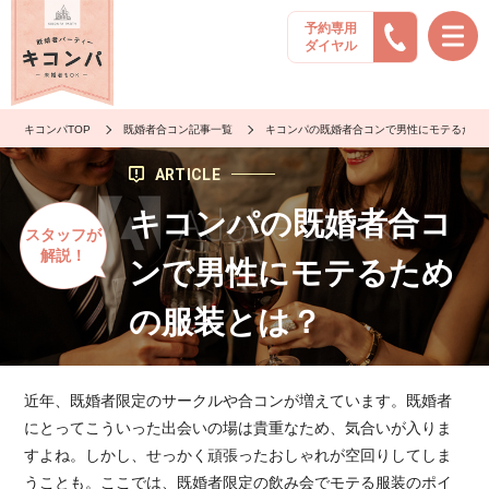
予約専用
ダイヤル
キコンパTOP
既婚者合コン記事一覧
キコンパの既婚者合コンで男性にモテるため
ARTICLE
キコンパの既婚者合コ
スタッフが
解説！
ンで男性にモテるため
の服装とは？
近年、既婚者限定のサークルや合コンが増えています。既婚者
にとってこういった出会いの場は貴重なため、気合いが入りま
すよね。しかし、せっかく頑張ったおしゃれが空回りしてしま
うことも。ここでは、既婚者限定の飲み会でモテる服装のポイ