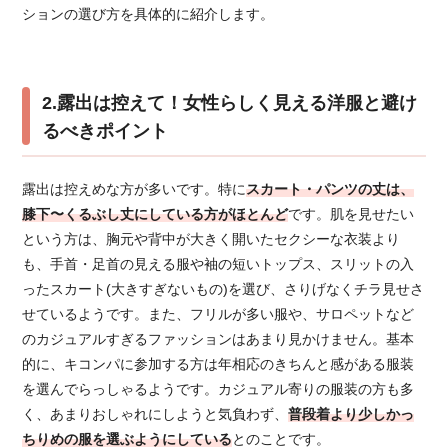
ションの選び方を具体的に紹介します。
2.露出は控えて！女性らしく見える洋服と避け
るべきポイント
露出は控えめな方が多いです。特に
スカート・パンツの丈は、
膝下〜くるぶし丈にしている方がほとんど
です。肌を見せたい
という方は、胸元や背中が大きく開いたセクシーな衣装より
も、手首・足首の見える服や袖の短いトップス、スリットの入
ったスカート(大きすぎないもの)を選び、さりげなくチラ見せさ
せているようです。また、フリルが多い服や、サロペットなど
のカジュアルすぎるファッションはあまり見かけません。基本
的に、キコンパに参加する方は年相応のきちんと感がある服装
を選んでらっしゃるようです。カジュアル寄りの服装の方も多
く、あまりおしゃれにしようと気負わず、
普段着より少しかっ
ちりめの服を選ぶようにしている
とのことです。