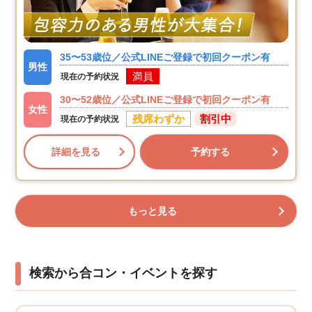
35〜53歳位／公式LINEご登録で初回クーポン有
男性
満員
現在の予約状況
30〜52歳位／公式LINEご登録で初回クーポン有
女性
残席わずか
割引中
現在の予約状況
詳細を見る
予約する
もっと見る
検索から合コン・イベントを探す