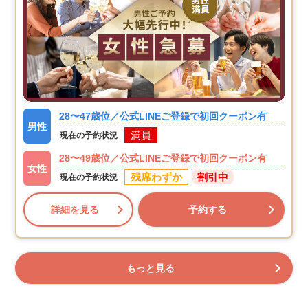
28〜47歳位／公式LINEご登録で初回クーポン有
男性
満員
現在の予約状況
28〜49歳位／公式LINEご登録で初回クーポン有
女性
残席わずか
割引中
現在の予約状況
詳細を見る
予約する
もっと見る