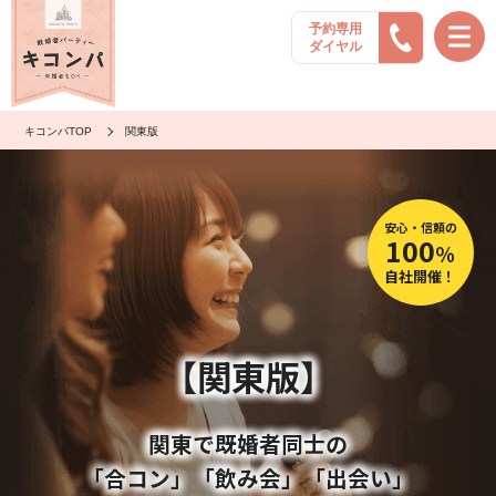
予約専用
ダイヤル
キコンパTOP
関東版
安心・信頼の
100
％
自社開催！
【関東版】
関東で既婚者同士の
「合コン」「飲み会」「出会い」