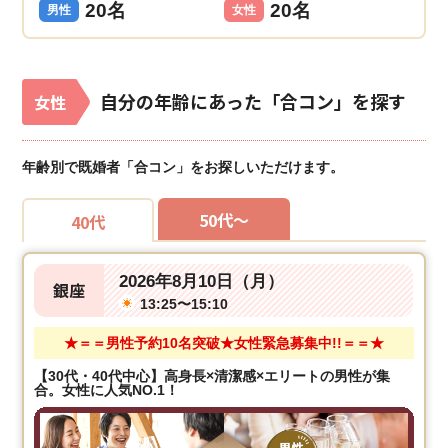
20名
20名
男性
女性
自分の年齢にあった「合コン」を探す
女性
年齢別で既婚者「合コン」をお探しいただけます。
50代～
40代
2026年8月10日（月）
銀座
13:25〜15:10
★＝＝男性予約10名突破★女性緊急募集中!!＝＝★
【30代・40代中心】高身長×清潔感×エリートの男性が集
合。女性に人気NO.1！