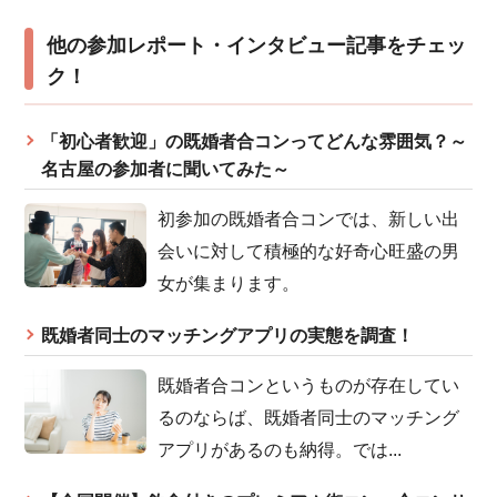
他の参加レポート・インタビュー記事をチェッ
ク！
「初心者歓迎」の既婚者合コンってどんな雰囲気？～
名古屋の参加者に聞いてみた～
初参加の既婚者合コンでは、新しい出
会いに対して積極的な好奇心旺盛の男
女が集まります。
既婚者同士のマッチングアプリの実態を調査！
既婚者合コンというものが存在してい
るのならば、既婚者同士のマッチング
アプリがあるのも納得。では...