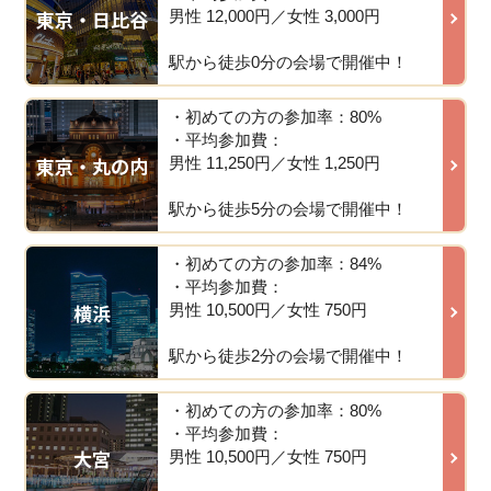
東京・日比谷
男性 12,000円／女性 3,000円
駅から徒歩0分の会場で開催中！
・初めての方の参加率：80%
・平均参加費：
東京・丸の内
男性 11,250円／女性 1,250円
駅から徒歩5分の会場で開催中！
・初めての方の参加率：84%
・平均参加費：
横浜
男性 10,500円／女性 750円
駅から徒歩2分の会場で開催中！
・初めての方の参加率：80%
・平均参加費：
大宮
男性 10,500円／女性 750円