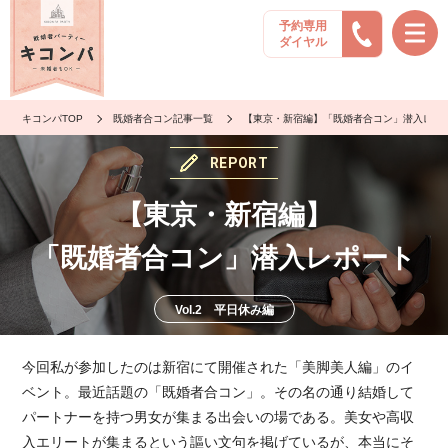
予約専用
ダイヤル
キコンパTOP
既婚者合コン記事一覧
【東京・新宿編】「既婚者合コン」潜入レポート
REPORT
【東京・新宿編】
「既婚者合コン」潜入レポート
Vol.2 平日休み編
今回私が参加したのは新宿にて開催された「美脚美人編」のイ
ベント。最近話題の「既婚者合コン」。その名の通り結婚して
パートナーを持つ男女が集まる出会いの場である。美女や高収
入エリートが集まるという謳い文句を掲げているが、本当にそ