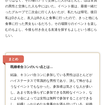
かではなく、その場のノリで交換した人がほとんど。ほぼ全員
の異性と交換した人も中にはいた。イベント後は、最後一緒だ
ったグループで二次会に行く人もいたが、私たちは帰宅。後日
私はDさんと、友人はBさんと食事に行ったので、きっと他にも
食事に行った男女もいるだろう。その場限りのイベントを楽し
むのもよし、今後も付き合える友達を探すもよしという感じら
しい。
まとめ
既婚者合コンのいい点とは…
結論、キコンパ合コンに参加している男性はほとんどが
ハイステータスで常識的な男性であり、決して怖がるよ
うなイベントでもなかった。参加者は気さくな人が多い
し、あまり気を張らずに参加できる気軽なイベント。な
により会によっては女性は無料で参加することができる
し、結構しっかりめなお食事やお酒も付いている。結婚