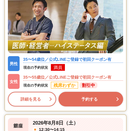
35〜54歳位／公式LINEご登録で初回クーポン有
男性
満員
現在の予約状況
35〜55歳位／公式LINEご登録で初回クーポン有
女性
残席わずか
割引中
現在の予約状況
詳細を見る
予約する
2026年8月8日（土）
銀座
12:30〜14:15