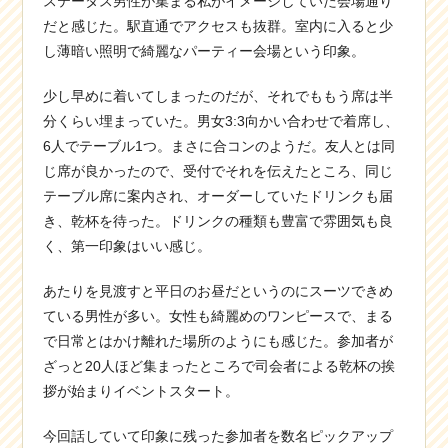
ステータス男性が集まる私がイメージしていた会場通り
だと感じた。駅直通でアクセスも抜群。室内に入ると少
し薄暗い照明で綺麗なパーティー会場という印象。
少し早めに着いてしまったのだが、それでももう席は半
分くらい埋まっていた。男女3:3向かい合わせで着席し、
6人でテーブル1つ。まさに合コンのようだ。友人とは同
じ席が良かったので、受付でそれを伝えたところ、同じ
テーブル席に案内され、オーダーしていたドリンクも届
き、乾杯を待った。ドリンクの種類も豊富で雰囲気も良
く、第一印象はいい感じ。
あたりを見渡すと平日のお昼だというのにスーツできめ
ている男性が多い。女性も綺麗めのワンピースで、まる
で日常とはかけ離れた場所のようにも感じた。参加者が
ざっと20人ほど集まったところで司会者による乾杯の挨
拶が始まりイベントスタート。
今回話していて印象に残った参加者を数名ピックアップ