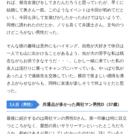
れば、相当女遊びをしてきたんだろうと思っていたが、早くに
結婚して奥さん一筋。このようなイベントは今回が初めてだと
いう。今回も決して女遊びがしたかったわけではないようで、
同僚に誘われたのだとか。ノリも良くて弁護士さん。文句のつ
けどころがない男性だった。
そんな彼の趣味は意外にもハイキング。自然が大好きで休日は
一人でも山に出かけることがあるよう。虫が大の苦手な私は残
念ながらお供できなそうだ・・・。しかし一緒に来ていた私の
友人は流行りに乗ってキャンプにハマっている。やっぱり気が
あったようで連絡先を交換していた。横目で羨ましい感情を沸
き上がらせながらも、同時に友達が楽しそうで何よりとだと思
った。
共通点が多かった商社マン男性D（37歳）
3人目（男性）
最後に紹介するのは商社マンの男性Dさん。第一印象は特に目立
つところがなく、愛想の良いサラリーマンといったところだろ
うか。初めはあまり気にしていなかったのだが、話していると