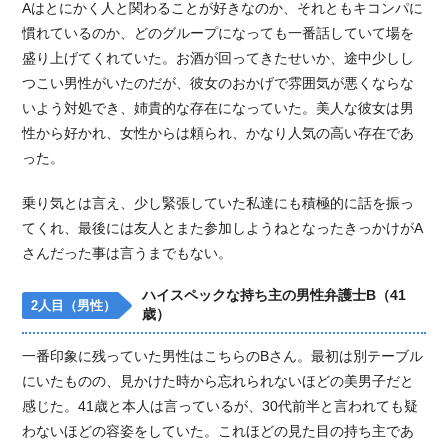
Aはとにかく人と関わることが好きなのか、それともキコンパに
慣れているのか、どのグループになっても一番話していて場を
盛り上げてくれていた。お酒が回ってきたせいか、途中少しし
つこい男性がいたのだが、彼女のおかげで雰囲気が悪くならな
いよう対処でき、姉貴的な存在になっていた。美人な彼女は男
性から好かれ、女性からは頼られ、かなり人気の高い存在であ
った。
乗り気とは言え、少し緊張していた私達にも積極的に話を振っ
てくれ、最後には友人とまた参加しようねとなったきっかけがA
さんだった事は言うまでもない。
ハイスペックな持ち主の男性弁護士B（41
2人目（男性）
歳）
一番印象に残っていた男性はこちらのBさん。最初は別テーブル
にいたものの、見かけた時から忘れられないほどの美男子だと
感じた。41歳と本人は言っているが、30代前半と言われても疑
わないほどの容姿をしていた。これほどの見た目の持ち主であ