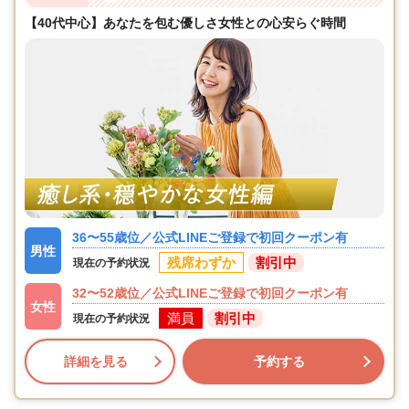
【40代中心】あなたを包む優しさ女性との心安らぐ時間
36〜55歳位／公式LINEご登録で初回クーポン有
男性
残席わずか
割引中
現在の予約状況
32〜52歳位／公式LINEご登録で初回クーポン有
女性
満員
割引中
現在の予約状況
詳細を見る
予約する