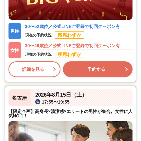
30〜52歳位／公式LINEご登録で初回クーポン有
男性
残席わずか
現在の予約状況
30〜49歳位／公式LINEご登録で初回クーポン有
女性
残席わずか
現在の予約状況
詳細を見る
予約する
2026年8月15日（土）
名古屋
17:55〜19:55
【限定企画】高身長×清潔感×エリートの男性が集合。女性に人
気NO.1！