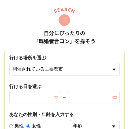
自分にぴったりの
「既婚者合コン」を探そう
行ける場所を選ぶ
行ける日を選ぶ
〜
あなたの性別・年齢を入力する
男性
女性