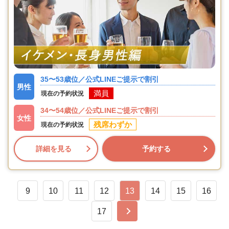
35〜53歳位／公式LINEご提示で割引
男性
満員
現在の予約状況
34〜54歳位／公式LINEご提示で割引
女性
残席わずか
現在の予約状況
詳細を見る
予約する
9
10
11
12
13
14
15
16
17