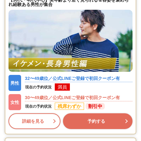
【30代・40代中心】実年齢より若く見られる＆容姿を褒めら
れ経験ある男性が集合
32〜49歳位／公式LINEご登録で初回クーポン有
男性
満員
現在の予約状況
30〜49歳位／公式LINEご登録で初回クーポン有
女性
残席わずか
割引中
現在の予約状況
詳細を見る
予約する